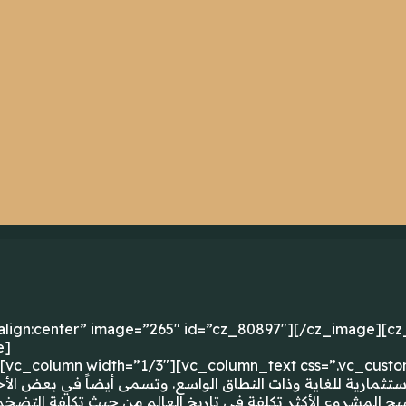
t-align:center” image=”265″ id=”cz_80897″][/cz_image][cz_
e]
][vc_column width=”1/3″][vc_column_text css=”.vc_cust
أصبح المشروع الأكثر تكلفة في تاريخ العالم من حيث تكلفة التضخ