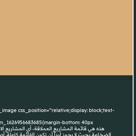
image css_position=”relative;display: block;text-
om_1626956683685{margin-bottom: 40px
الضخامة بحيث لا يجوز أبداً أن تكون القائمة كاملة. 