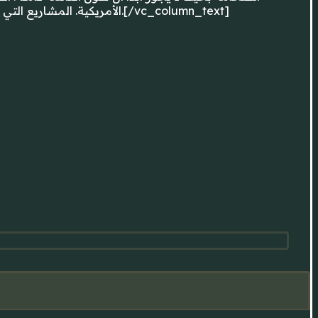
الأمريكية. المشاريع التي تزيد كلفتها عن بليون دولار أمريكي، وتجذب انتباه الرأي العام نظراً لتأثيرها الهام على المجتمعات والبيئة الطبيعية والموازنات.[/vc_column_text]