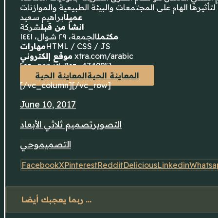
عميل
ابراهيم سعيد
انشأ من قبل
شركة
مكتمل
الجمعة، ٢٩ شوال، ١٤٤١
مهارات
HTML / CSS / JS
موقع إلكتروني
xtra.com/arabic
[cz_gap id=”cz_47499″]
المعاينة الحية
المعاينة الحية
[/vc_column][/vc_row]
June 10, 2017
التصوير
تصميم ثلاثي الأبعاد
التصميم
وحي
Facebook
X
Pinterest
Reddit
Delicious
Linkedin
Whatsa
ربما يعجبك أيضا ...