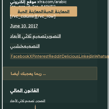
موقع إلكتروني
xtra.com/arabic
[cz_gap id=”cz_84963″]
المعاينة الحية
المعاينة الحية
[/vc_column][/vc_row]
June 10, 2017
التصوير
تصميم ثلاثي الأبعاد
التصميم
خشبي
Facebook
X
Pinterest
Reddit
Delicious
Linkedin
Whatsa
ربما يعجبك أيضا ...
القانون المالي
تصميم ثلاثي الأبعاد
,
التصوير