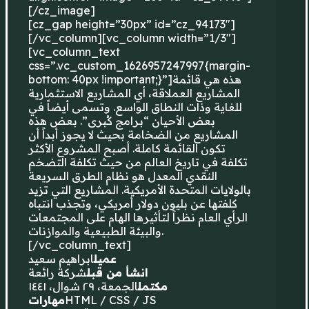
[/cz_image]
[cz_gap height=”30px” id=”cz_94173″]
[/vc_column][vc_column width=”1/3″]
[vc_column_text
css=”.vc_custom_1626957247997{margin-
bottom: 40px !important;}”]هذه هي قائمة
المشاريع العملاقة، أي المشاريع الاستثمارية
للغاية وذات النطاق الواسع. وتسمى أيضاً في
بعض الأحيان “برامج كُبرى”. بعض هذه
المشاريع من الضخامة بحيث لا يجوز أبداً أن
تكون القائمة كاملة. أصبح المشروع الأكثر
تكلفة في تاريخ العالم من حيث تكلفة التضخم
النقدي المعدل هو نظام الطرق السريعة
بالولايات المتحدة الأمريكية. المشاريع التي تزيد
كلفتها عن بليون دولار أمريكي، وتجذب انتباه
الرأي العام نظراً لتأثيرها الهام على المجتمعات
والبيئة الطبيعية والموازنات.
[/vc_column_text]
عميل
ابراهيم سعيد
انشأ من قبل
شركة رائعة
مكتمل
الجمعة، ٢٩ شوال، ١٤٤١
مهارات
HTML / CSS / JS